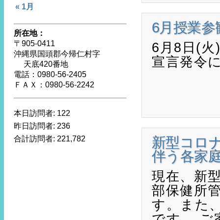
« 1月
6月授業参
所在地：
〒905-0411
6月8日(
沖縄県国頭郡今帰仁村字
宣言発令
天底420番地
電話：0980-56-2405
ＦＡＸ：0980-56-2242
本日訪問者:
122
昨日訪問者:
236
合計訪問者:
221,782
新型コロ
伴う各家
現在、新
部保健所
す。また
です。 