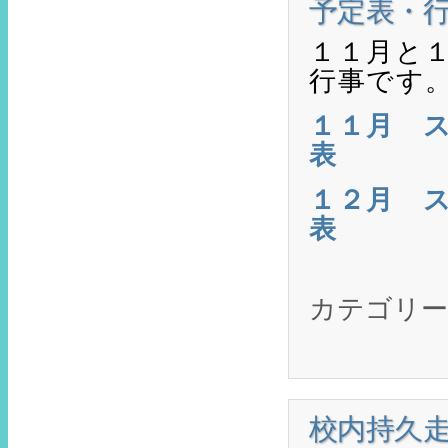
予定表・
１１月と
行事です
１１月 
表
１２月 
表
カテゴリー
校内持久