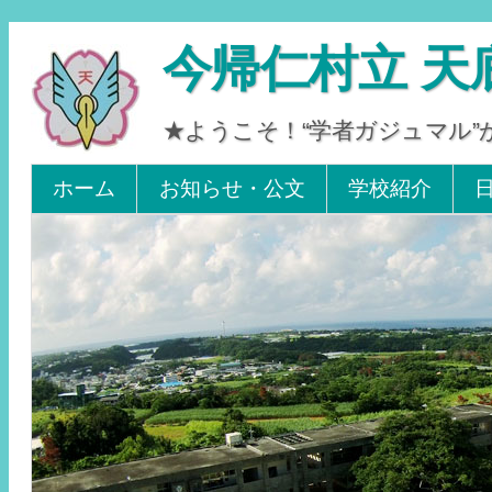
今帰仁村立 天
★ようこそ！“学者ガジュマル
Tel 0980-56-2405. Fax 0980-56-2242
ホーム
お知らせ・公文
学校紹介