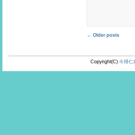
Post navigat
←
Older posts
Copyright(C)
今帰仁