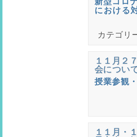
新型コロ
における
カテゴリ
１１月２
会につい
授業参観
１１月・