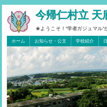
今帰仁村立 天
★ようこそ！“学者ガジュマル
Tel 0980-56-2405. Fax 0980-56-2242
ホーム
お知らせ・公文
学校紹介