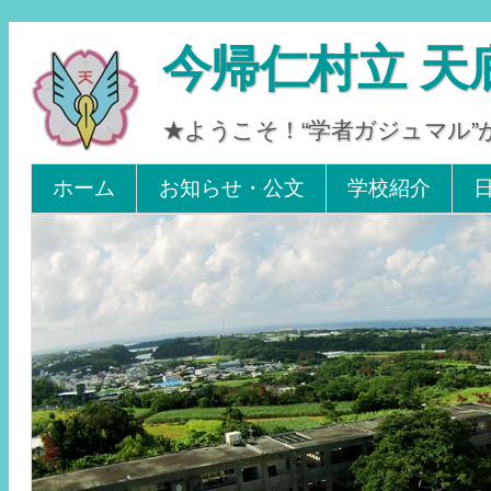
今帰仁村立 天
★ようこそ！“学者ガジュマル
Tel 0980-56-2405. Fax 0980-56-2242
ホーム
お知らせ・公文
学校紹介