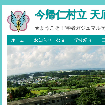
今帰仁村立 天
★ようこそ！“学者ガジュマル
Tel 0980-56-2405. Fax 0980-56-2242
ホーム
お知らせ・公文
学校紹介