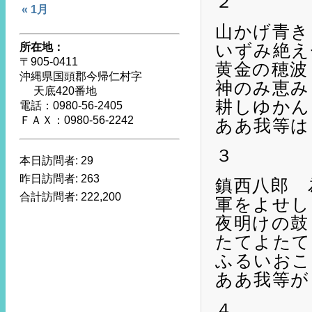
２
« 1月
山かげ青き
いずみ絶え
所在地：
〒905-0411
黄金の穂波
沖縄県国頭郡今帰仁村字
神のみ恵み
天底420番地
耕しゆかん
電話：0980-56-2405
ＦＡＸ：0980-56-2242
ああ我等は
３
本日訪問者:
29
昨日訪問者:
263
鎮西八郎 
合計訪問者:
222,200
軍をよせし
夜明けの鼓
たてよたて
ふるいおこ
ああ我等が
４