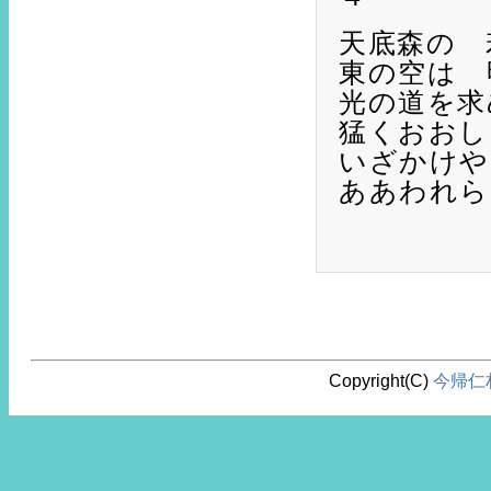
天底森の 
東の空は 
光の道を求
猛くおおし
いざかけや
ああわれら
Copyright(C)
今帰仁