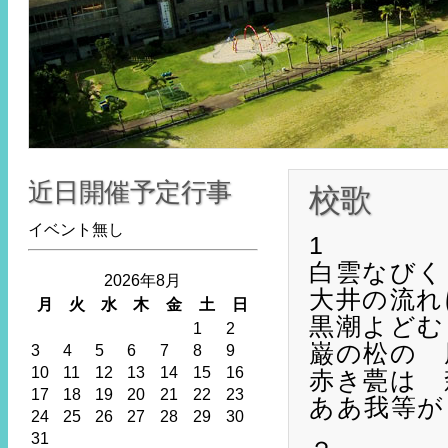
近日開催予定行事
校歌
イベント無し
1
白雲なびく
2026年8月
大井の流れ
月
火
水
木
金
土
日
黒潮よどむ
1
2
巌の松の 
3
4
5
6
7
8
9
10
11
12
13
14
15
16
赤き甍は 
17
18
19
20
21
22
23
ああ我等が
24
25
26
27
28
29
30
31