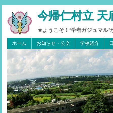
今帰仁村立 天
★ようこそ！“学者ガジュマル
Tel 0980-56-2405. Fax 0980-56-2242
ホーム
お知らせ・公文
学校紹介