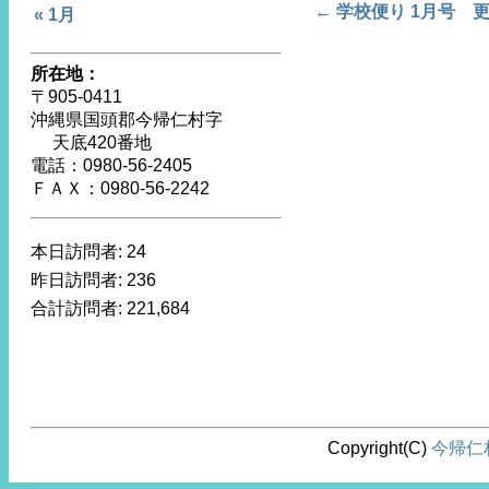
Post navigat
←
学校便り 1月号 
« 1月
所在地：
〒905-0411
沖縄県国頭郡今帰仁村字
天底420番地
電話：0980-56-2405
ＦＡＸ：0980-56-2242
本日訪問者:
24
昨日訪問者:
236
合計訪問者:
221,684
Copyright(C)
今帰仁