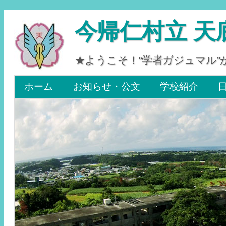
今帰仁村立 天
★ようこそ！“学者ガジュマル
Tel 0980-56-2405. Fax 0980-56-2242
ホーム
お知らせ・公文
学校紹介